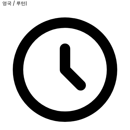
영국 / 루턴
|