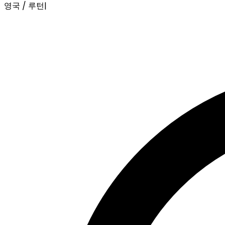
영국 / 루턴
|