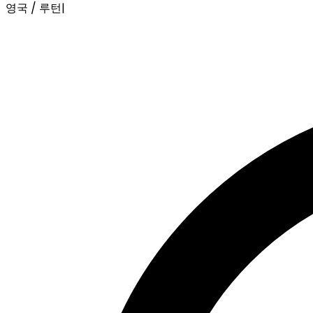
영국 / 루턴
|