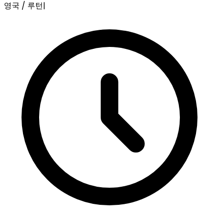
영국 / 루턴
|