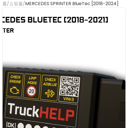
홈
/
쇼핑몰
/
MERCEDES SPRINTER BlueTec [2018-2024]