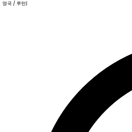
영국 / 루턴
|