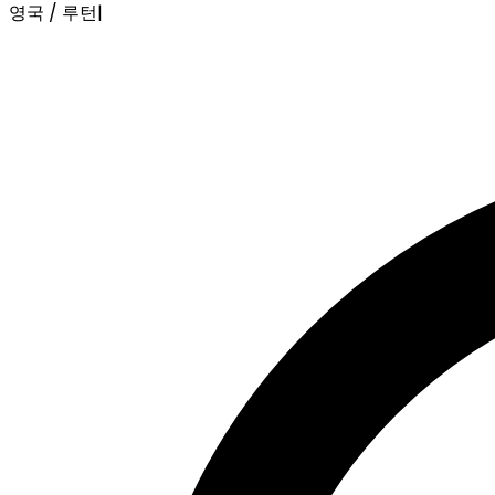
영국 / 루턴
|