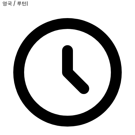
영국 / 루턴
|