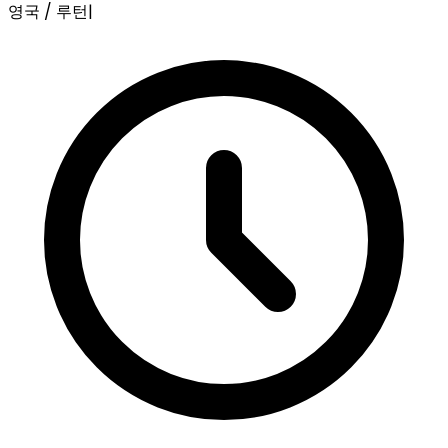
영국 / 루턴
|