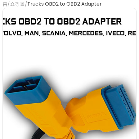
홈
/
쇼핑몰
/
Trucks OBD2 to OBD2 Adapter