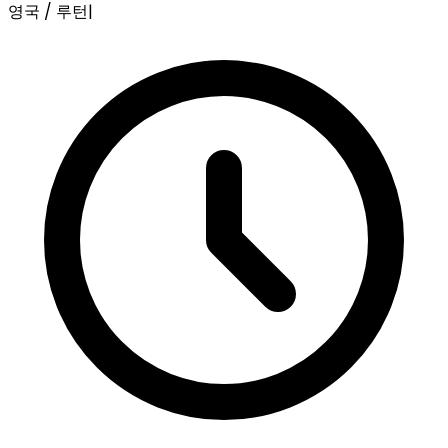
영국 / 루턴
|