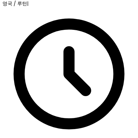
영국 / 루턴
|