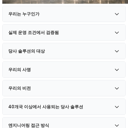
우리는 누구인가
실제 운영 조건에서 검증됨
CAN LOGIC LTD는 영국에 본사를 둔 엔지니어링 회사로, 11년
이상 상용차량을 위한 전자 솔루션 개발 및 제조를 전문으로 하
고 있습니다.
당사 솔루션의 대상
당사의 장치는 전 세계 트럭에서 매일 사용되며 실제 운송 운영
수년에 걸쳐 당사의 장치는 전 세계 고객이 매일 사용하는
조건에서 테스트됩니다.
60,000대 이상의 트럭에 설치되었습니다.
우리의 사명
모든 TruckHELP 솔루션은 주요 제조업체의 트럭에서 직접 개
당사 제품은 상용차량을 다루는 전문가를 위해 설계되었습니
당사는 서비스 도구, 진단 솔루션 및 전자 제어 시스템을 포함하
발 및 테스트됩니다:
다:
여 상용 운송을 위한 전문 전자 및 진단 장치를 제작합니다.
우리의 비전
Volvo • Renault • Scania • Mercedes-Benz • DAF •
트럭 운전자
당사의 사명은 운전자, 서비스 전문가 및 운송 회사가 기술적 문
40개국 이상의 전문가들이 당사를 신뢰합니다.
MAN • IVECO
제를 더 빠르게 해결하고 운영 효율성을 향상시킬 수 있도록 돕
도로에서 기술적 문제의 신속한 해결.
는 상용차량을 위한 신뢰할 수 있는 전자 솔루션을 개발하는 것
40개국 이상에서 사용되는 당사 솔루션
시장 출시 전 당사의 장치는 다음을 거칩니다:
우리는 전자 솔루션을 통해 더 빠른 고장 진단, 차량 다운타임
입니다.
운송 회사
최소화, 차량 관리 효율성 향상이 가능한 상용 운송의 미래를 그
실제 차량에서의 테스트
리고 있습니다.
엔지니어링 접근 방식
CAN 시스템 안정성 검증
차량 다운타임 감소 및 차량 효율성 향상.