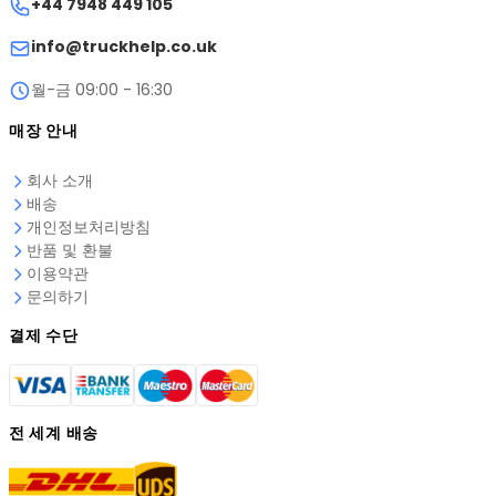
엔지니어링 개발
+44 7948 449 105
본사 (영국)
고객사
소규모 팀으로 기술적 과제와 고객 요청에 빠르게 대응할 수 있
하드웨어 및 소프트웨어 구성 요소 설계.
info@truckhelp.co.uk
습니다.
실험실 테스트
월-금 09:00 - 16:30
실제 현장에서의 신뢰성
장치 안정성 및 알고리즘 정확도 테스트.
당사의 솔루션은 트럭에서 직접 개발 및 테스트됩니다.
매장 안내
실제 트럭 테스트
실제 운영 조건에서 장치 성능 검증.
회사 소개
배송
품질 관리
개인정보처리방침
각 장치 출시 전 최종 검사.
반품 및 환불
이용약관
문의하기
결제 수단
전 세계 배송