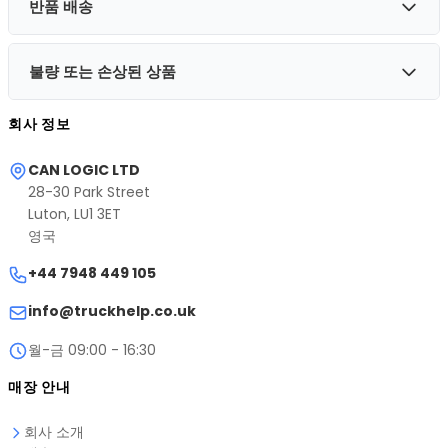
반품 배송
다른 제품으로 교환이 필요한 경우 문의해 주세요. 원래 상품의
반품을 준비하고 수령 후 교환 제품을 발송해 드리겠습니다.
불량 또는 손상된 상품
반품 배송비는 상품이 불량이거나 오배송인 경우를 제외하고
구매자가 부담합니다. 운송 중 분실된 상품에 대해 당사가 책임
회사 정보
질 수 없으므로 반품 시 추적 가능한 배송 서비스를 이용하실 것
불량 또는 손상된 상품을 받으신 경우 손상 사진과 함께 즉시
을 권장합니다.
info@truckhelp.co.uk
로 문의해 주세요. 반품 배송비를 포함
CAN LOGIC LTD
28-30 Park Street
한 교환 또는 전액 환불을 처리해 드리겠습니다.
Luton, LU1 3ET
영국
+44 7948 449 105
info@truckhelp.co.uk
월-금 09:00 - 16:30
매장 안내
회사 소개