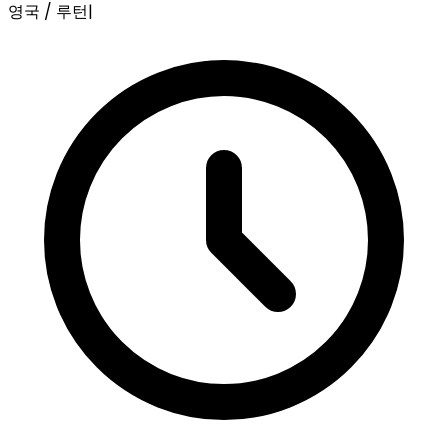
영국 / 루턴
|