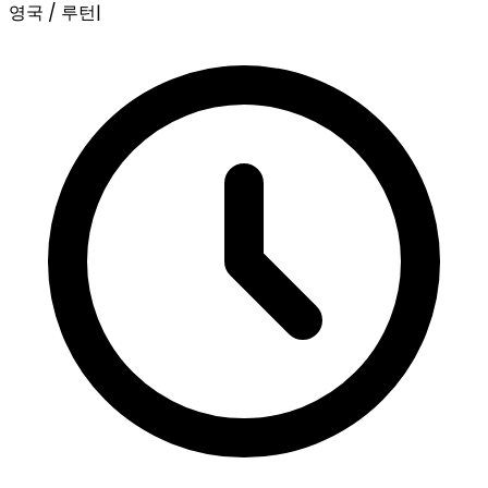
영국 / 루턴
|