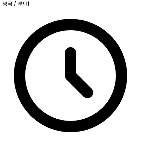
영국 / 루턴
|